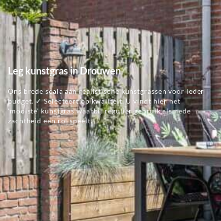
Leg kunstgras in Drouwen
Ons brede scala aan realistische kunstgrassen voor ieder
budget. ✓ Selecteert op kwaliteit. U vindt hier het
'mooiste' kunstgras waarbij regulier gebruik alsmede
zachtheid een rol speelt.