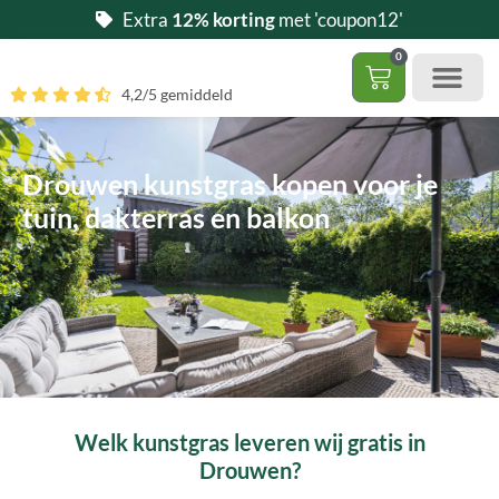
Ga
Extra
12% korting
met 'coupon12'
naar
0
de
Winkelwag
4,2/5 gemiddeld
inhoud
Gratis 5 stalen aa
– (Dak)terras / balkon
– Huisdi
– Access
Contact 085 – 06 06 278
Hoe zelf kunstgras leggen?
Drouwen kunstgras kopen voor je
tuin, dakterras en balkon
Welk kunstgras leveren wij gratis in
Drouwen?