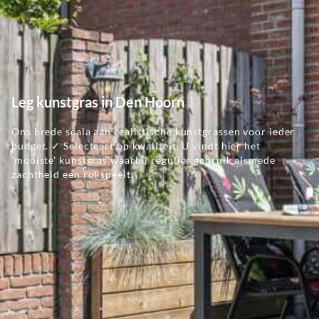
Leg kunstgras in Den Hoorn
Ons brede scala aan realistische kunstgrassen voor ieder
budget. ✓ Selecteert op kwaliteit. U vindt hier het
'mooiste' kunstgras waarbij regulier gebruik alsmede
zachtheid een rol speelt.