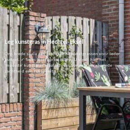
Leg kunstgras in Hechtel-Eksel
Ons brede scala aan realistische kunstgrassen voor ieder
budget. ✓ Selecteert op kwaliteit. U vindt hier het
'mooiste' kunstgras waarbij regulier gebruik alsmede
zachtheid een rol speelt.