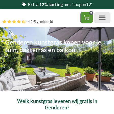
Ga
Extra
12% korting
met 'coupon12'
naar
0
de
Winkelwag
4,2/5 gemiddeld
inhoud
Gratis 5 stalen aa
– (Dak)terras / balkon
– Huisdi
– Access
Contact 085 – 06 06 278
Hoe zelf kunstgras leggen?
Genderen kunstgras kopen voor je
tuin, dakterras en balkon
Welk kunstgras leveren wij gratis in
Genderen?