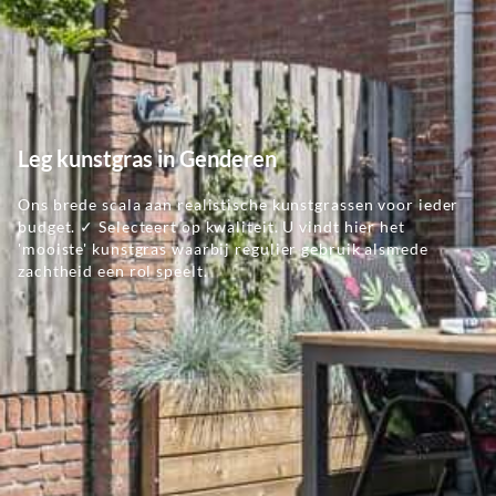
Leg kunstgras in Genderen
Ons brede scala aan realistische kunstgrassen voor ieder
budget. ✓ Selecteert op kwaliteit. U vindt hier het
'mooiste' kunstgras waarbij regulier gebruik alsmede
zachtheid een rol speelt.