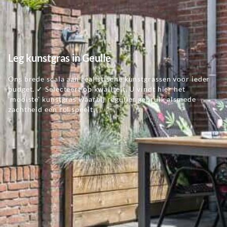
Leg kunstgras in Geulle
Ons brede scala aan realistische kunstgrassen voor ieder
budget. ✓ Selecteert op kwaliteit. U vindt hier het
'mooiste' kunstgras waarbij regulier gebruik alsmede
zachtheid een rol speelt.