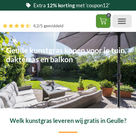
Ga
Extra
12% korting
met 'coupon12'
naar
0
de
Winkelwag
4,2/5 gemiddeld
inhoud
Gratis 5 stalen aa
– (Dak)terras / balkon
– Huisdi
– Access
Contact 085 – 06 06 278
Hoe zelf kunstgras leggen?
Geulle kunstgras kopen voor je tuin,
dakterras en balkon
Welk kunstgras leveren wij gratis in Geulle?