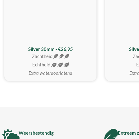
Silver 30mm - €26,95
Silv
Zachtheid
Za
Echtheid
E
Extra waterdoorlatend
Extr
Weersbestendig
Extreem z