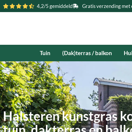
Ga
4,2/5 gemiddeld
Gratis verzending met 
naar
de
inhoud
Tuin
(Dak)terras / balkon
Hui
Halsteren kunstgras ko
tuin, dakterras en bal