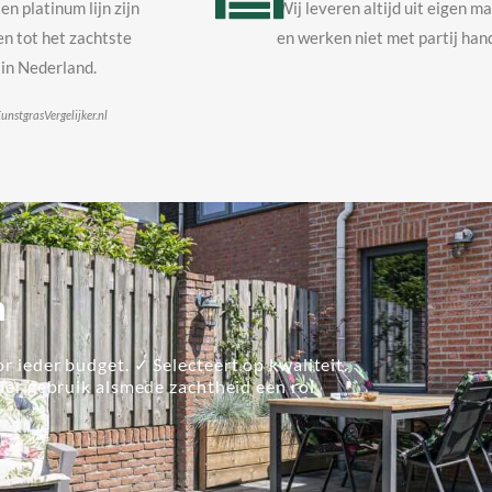
en platinum lijn zijn
Wij leveren altijd uit eigen m
n tot het zachtste
en werken niet met partij hand
in Nederland.
unstgrasVergelijker.nl
n
r ieder budget. ✓ Selecteert op kwaliteit.
lier gebruik alsmede zachtheid een rol