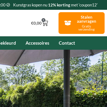
:00
Kunstgras kopen nu
12% korting
met 'coupon12'
Stalen
0
aanvragen
Winkelwagen
€
0,00
Gratis
verzending
ekleurd
Accessoires
Contact