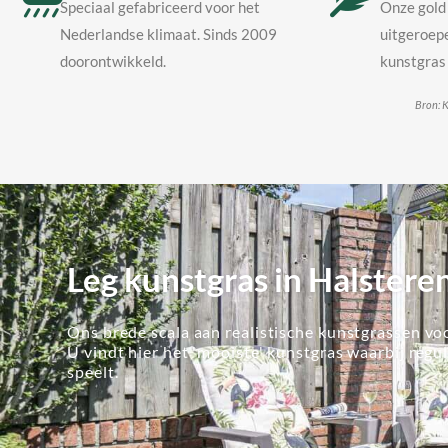
Speciaal gefabriceerd voor het
Onze gold 
Nederlandse klimaat. Sinds 2009
uitgeroepe
doorontwikkeld.
kunstgras 
Bron: K
Leg kunstgras in Halstere
Ons brede scala aan realistische kunstgrassen voo
U vindt hier het 'mooiste' kunstgras waarbij regu
speelt.