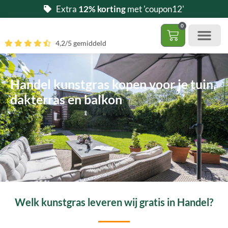
Ga
Extra
12% korting
met 'coupon12'
naar
0
de
Winkelwag
4,2/5 gemiddeld
inhoud
Gratis 5 stalen aa
– (Dak)terras / balkon
– Huisdi
– Access
Contact 085 – 06 06 278
Hoe zelf kunstgras leggen?
Handel kunstgras kopen voor je tuin,
dakterras en balkon
Welk kunstgras leveren wij gratis in Handel?