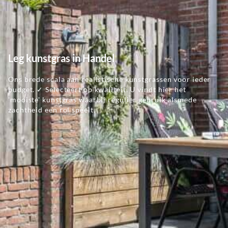
Leg kunstgras in Handel
Ons brede scala aan realistische kunstgrassen voor ieder
budget. ✓ Selecteert op kwaliteit. U vindt hier het
'mooiste' kunstgras waarbij regulier gebruik alsmede
zachtheid een rol speelt.