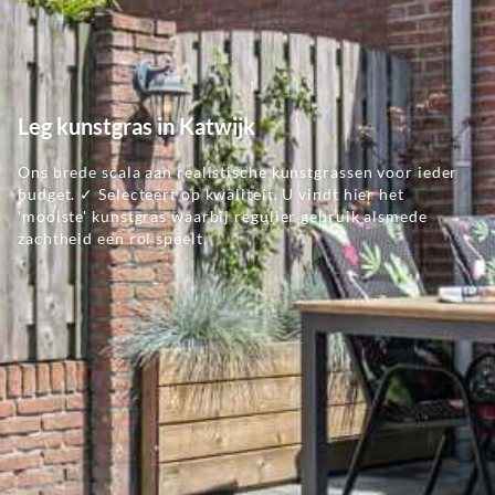
Leg kunstgras in Katwijk
Ons brede scala aan realistische kunstgrassen voor ieder
budget. ✓ Selecteert op kwaliteit. U vindt hier het
'mooiste' kunstgras waarbij regulier gebruik alsmede
zachtheid een rol speelt.