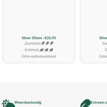
Silver 30mm - €26,95
Silv
Zachtheid
Za
Echtheid
E
Extra waterdoorlatend
Extr
Weersbestendig
Extreem z