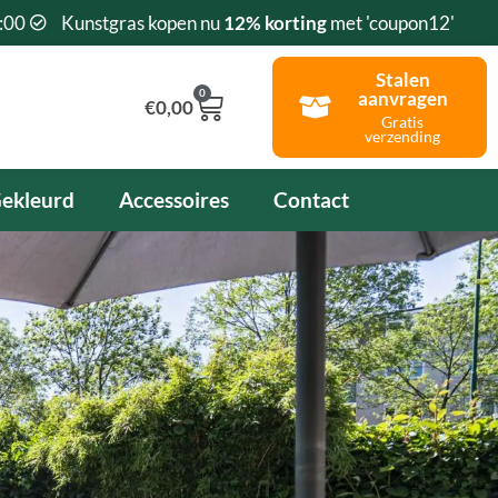
:00
Kunstgras kopen nu
12% korting
met 'coupon12'
Stalen
0
aanvragen
Winkelwagen
€
0,00
Gratis
verzending
ekleurd
Accessoires
Contact