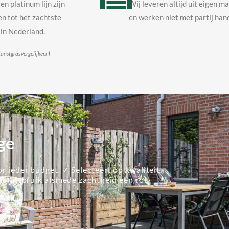
en platinum lijn zijn
Wij leveren altijd uit eigen m
n tot het zachtste
en werken niet met partij hand
in Nederland.
unstgrasVergelijker.nl
ge
r ieder budget. ✓ Selecteert op kwaliteit.
lier gebruik alsmede zachtheid een rol