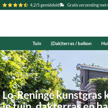
Ga
4,2/5 gemiddeld
Gratis verzending met 
naar
de
inhoud
Tuin
(Dak)terras / balkon
Hui
Lo-Reninge kunstgras 
je tuin, dakterras en b