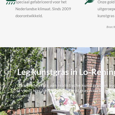
Speciaal gefabriceerd voor het
Onze gold 
Nederlandse klimaat. Sinds 2009
uitgeroepe
doorontwikkeld.
kunstgras 
Bron: K
Leg kunstgras in Lo-Renin
Ons brede scala aan realistische kunstgrassen voo
U vindt hier het 'mooiste' kunstgras waarbij regu
speelt.