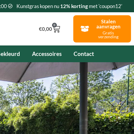
:00
Kunstgras kopen nu
12% korting
met 'coupon12'
Stalen
0
aanvragen
Winkelwagen
€
0,00
Gratis
verzending
ekleurd
Accessoires
Contact