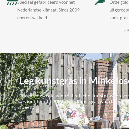
Speciaal gefabriceerd voor het
Onze gold 
Nederlandse klimaat. Sinds 2009
uitgeroepe
doorontwikkeld.
kunstgras 
Bron: K
Leg kunstgras in Minkelos
Ons brede scala aan realistische kunstgrassen voo
U vindt hier het 'mooiste' kunstgras waarbij regu
speelt.