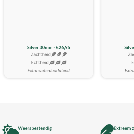
Silver 30mm - €26,95
Silv
Zachtheid
Za
Echtheid
E
Extra waterdoorlatend
Extr
Weersbestendig
Extreem z