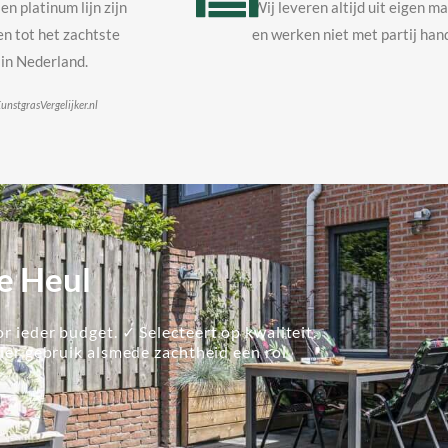
en platinum lijn zijn
Wij leveren altijd uit eigen m
n tot het zachtste
en werken niet met partij hand
in Nederland.
unstgrasVergelijker.nl
e Heul
r ieder budget. ✓ Selecteert op kwaliteit.
lier gebruik alsmede zachtheid een rol