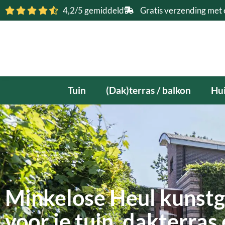
Ga
4,2/5 gemiddeld
Gratis verzending met 
naar
de
inhoud
Tuin
(Dak)terras / balkon
Hui
Minkelose Heul kunstg
voor je tuin, dakterras