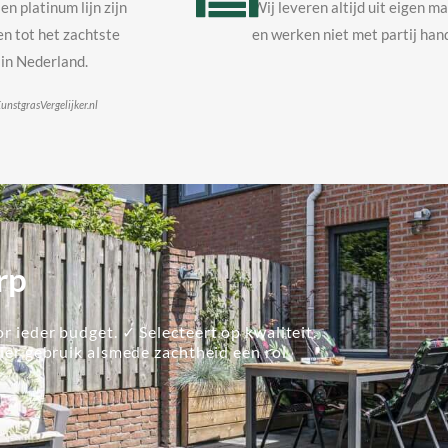
en platinum lijn zijn
Wij leveren altijd uit eigen m
n tot het zachtste
en werken niet met partij hand
in Nederland.
unstgrasVergelijker.nl
rp
r ieder budget. ✓ Selecteert op kwaliteit.
lier gebruik alsmede zachtheid een rol