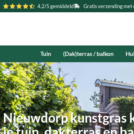
Ga
4,2/5 gemiddeld
Gratis verzending met 
naar
de
inhoud
Tuin
(Dak)terras / balkon
Hui
Nieuwdorp kunstgras 
je tuin, dakterras en b