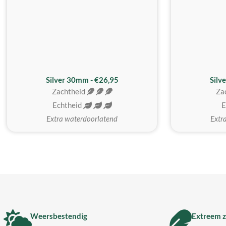
Silver 30mm - €26,95
Silv
Zachtheid
Za
Echtheid
E
Extra waterdoorlatend
Extr
Weersbestendig
Extreem z