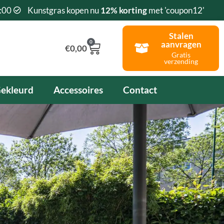
:00
Kunstgras kopen nu
12% korting
met 'coupon12'
Stalen
0
aanvragen
Winkelwagen
€
0,00
Gratis
verzending
ekleurd
Accessoires
Contact