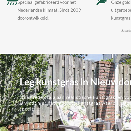
Speciaal gefabriceerd voor het
Onze gold 
Nederlandse klimaat. Sinds 2009
uitgeroepe
doorontwikkeld.
kunstgras 
Bron: K
Leg kunstgras in Nieuwdo
Ons brede scala aan realistische kunstgrassen voo
U vindt hier het 'mooiste' kunstgras waarbij regu
speelt.