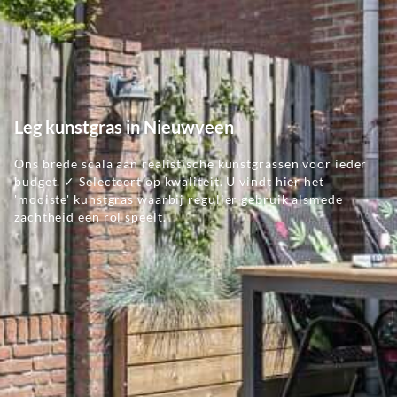
Leg kunstgras in Nieuwveen
Ons brede scala aan realistische kunstgrassen voor ieder
budget. ✓ Selecteert op kwaliteit. U vindt hier het
'mooiste' kunstgras waarbij regulier gebruik alsmede
zachtheid een rol speelt.