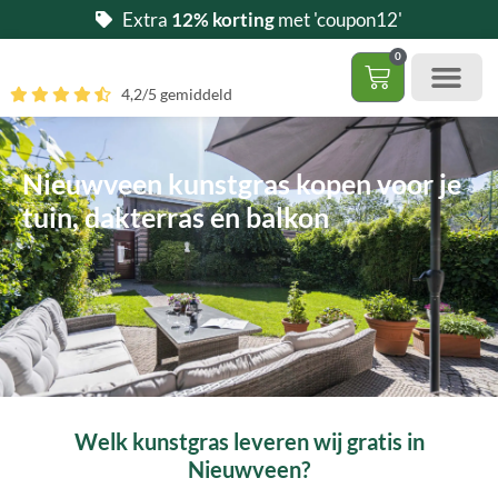
Ga
Extra
12% korting
met 'coupon12'
naar
0
de
Winkelwag
4,2/5 gemiddeld
inhoud
Gratis 5 stalen aa
– (Dak)terras / balkon
– Huisdi
– Access
Contact 085 – 06 06 278
Hoe zelf kunstgras leggen?
Nieuwveen kunstgras kopen voor je
tuin, dakterras en balkon
Welk kunstgras leveren wij gratis in
Nieuwveen?