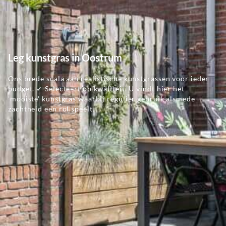
Leg kunstgras in Oostrum
Ons brede scala aan realistische kunstgrassen voor ieder
budget. ✓ Selecteert op kwaliteit. U vindt hier het
'mooiste' kunstgras waarbij regulier gebruik alsmede
zachtheid een rol speelt.