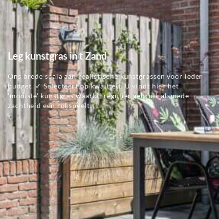
Leg kunstgras in t Zand
Ons brede scala aan realistische kunstgrassen voor ieder
budget. ✓ Selecteert op kwaliteit. U vindt hier het
'mooiste' kunstgras waarbij regulier gebruik alsmede
zachtheid een rol speelt.