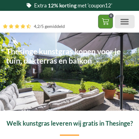
Ga
Extra
12% korting
met 'coupon12'
naar
0
de
Winkelwag
4,2/5 gemiddeld
inhoud
Gratis 5 stalen aa
– (Dak)terras / balkon
– Huisdi
– Access
Contact 085 – 06 06 278
Hoe zelf kunstgras leggen?
Thesinge kunstgras kopen voor je
tuin, dakterras en balkon
Welk kunstgras leveren wij gratis in Thesinge?