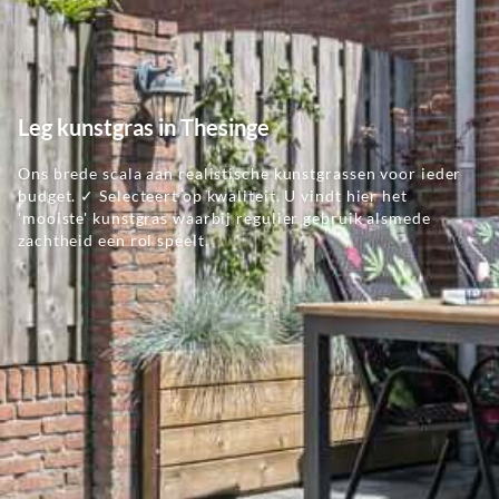
Leg kunstgras in Thesinge
Ons brede scala aan realistische kunstgrassen voor ieder
budget. ✓ Selecteert op kwaliteit. U vindt hier het
'mooiste' kunstgras waarbij regulier gebruik alsmede
zachtheid een rol speelt.