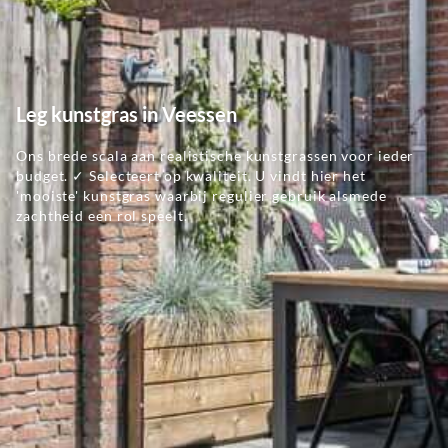
Leg kunstgras in Veessen
Ons brede scala aan realistische kunstgrassen voor ieder
budget. ✓ Selecteert op kwaliteit. U vindt hier het
'mooiste' kunstgras waarbij regulier gebruik alsmede
zachtheid een rol speelt.