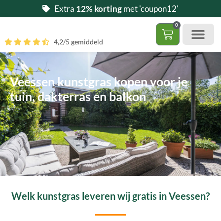
Ga
Extra
12% korting
met 'coupon12'
naar
0
de
Winkelwag
4,2/5 gemiddeld
inhoud
Gratis 5 stalen aa
– (Dak)terras / balkon
– Huisdi
– Access
Contact 085 – 06 06 278
Hoe zelf kunstgras leggen?
Veessen kunstgras kopen voor je
tuin, dakterras en balkon
Welk kunstgras leveren wij gratis in Veessen?