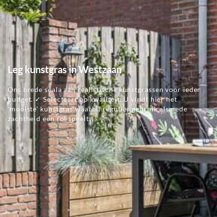
Leg kunstgras in Westzaan
Ons brede scala aan realistische kunstgrassen voor ieder
budget. ✓ Selecteert op kwaliteit. U vindt hier het
'mooiste' kunstgras waarbij regulier gebruik alsmede
zachtheid een rol speelt.