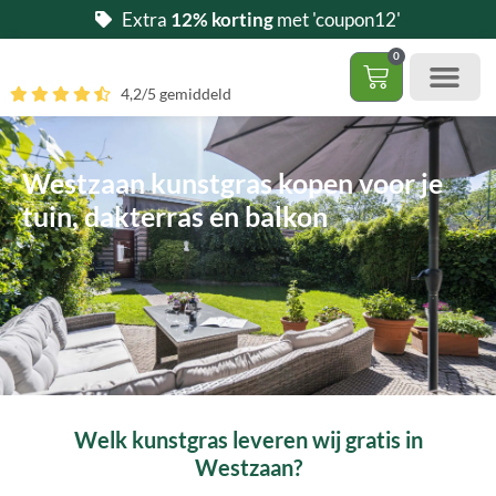
Ga
Extra
12% korting
met 'coupon12'
naar
0
de
Winkelwag
4,2/5 gemiddeld
inhoud
Gratis 5 stalen aa
– (Dak)terras / balkon
– Huisdi
– Access
Contact 085 – 06 06 278
Hoe zelf kunstgras leggen?
Westzaan kunstgras kopen voor je
tuin, dakterras en balkon
Welk kunstgras leveren wij gratis in
Westzaan?