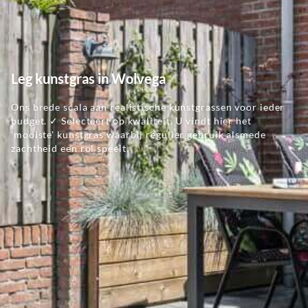
Leg kunstgras in Wolvega
Ons brede scala aan realistische kunstgrassen voor ieder
budget. ✓ Selecteert op kwaliteit. U vindt hier het
'mooiste' kunstgras waarbij regulier gebruik alsmede
zachtheid een rol speelt.