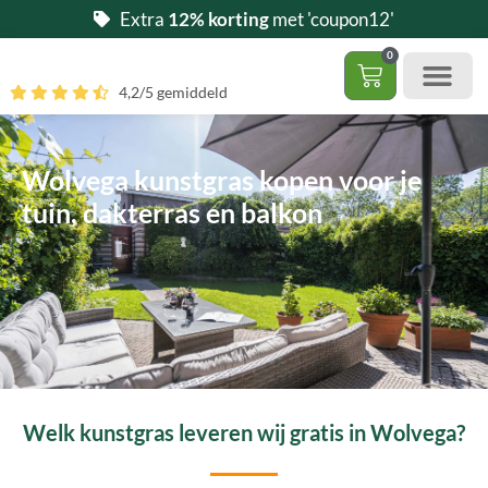
Ga
Extra
12% korting
met 'coupon12'
naar
0
de
Winkelwag
4,2/5 gemiddeld
inhoud
Gratis 5 stalen aa
– (Dak)terras / balkon
– Huisdi
– Access
Contact 085 – 06 06 278
Hoe zelf kunstgras leggen?
Wolvega kunstgras kopen voor je
tuin, dakterras en balkon
Welk kunstgras leveren wij gratis in Wolvega?