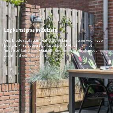
Leg kunstgras in Zelzate
Ons brede scala aan realistische kunstgrassen voor ieder
budget. ✓ Selecteert op kwaliteit. U vindt hier het
'mooiste' kunstgras waarbij regulier gebruik alsmede
zachtheid een rol speelt.