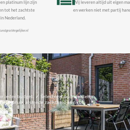
en platinum lijn zijn
Wij leveren altijd uit eigen m
n tot het zachtste
en werken niet met partij hand
in Nederland.
unstgrasVergelijker.nl
r ieder budget. ✓ Selecteert op kwaliteit.
lier gebruik alsmede zachtheid een rol