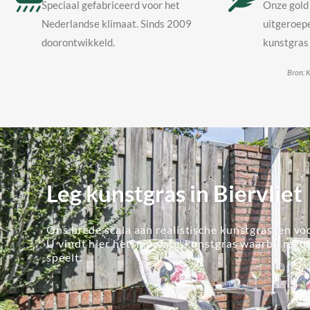
Speciaal gefabriceerd voor het
Onze gold 
Nederlandse klimaat. Sinds 2009
uitgeroepe
doorontwikkeld.
kunstgras 
Bron: K
Leg kunstgras in Biervliet
Ons brede scala aan realistische kunstgrassen voo
U vindt hier het 'mooiste' kunstgras waarbij regu
speelt.