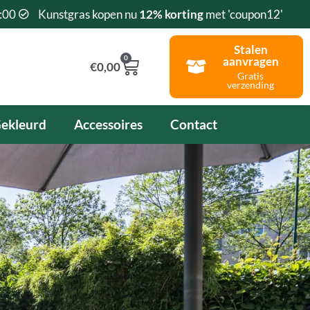
:00
Kunstgras kopen nu
12% korting
met 'coupon12'
Stalen
0
aanvragen
Winkelwagen
€
0,00
Gratis
verzending
ekleurd
Accessoires
Contact