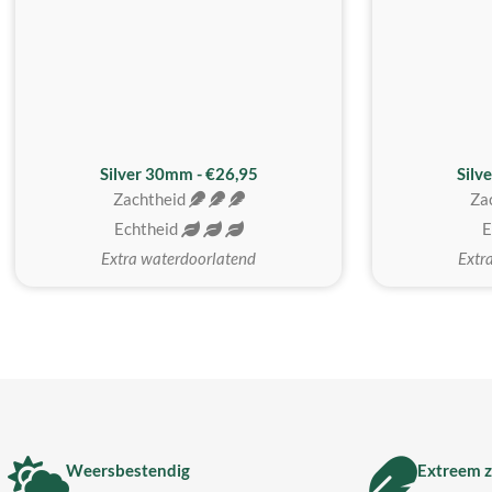
Silver 30mm - €26,95
Silv
Zachtheid
Za
Echtheid
E
Extra waterdoorlatend
Extr
Weersbestendig
Extreem z