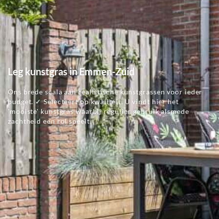
Leg kunstgras in Emmen-Zuid
Ons brede scala aan realistische kunstgrassen voor ieder
budget. ✓ Selecteert op kwaliteit. U vindt hier het
'mooiste' kunstgras waarbij regulier gebruik alsmede
zachtheid een rol speelt.