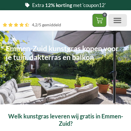
Ga
Extra
12% korting
met 'coupon12'
naar
0
de
Winkelwag
4,2/5 gemiddeld
inhoud
Gratis 5 stalen aa
– (Dak)terras / balkon
– Huisdi
– Access
Contact 085 – 06 06 278
Hoe zelf kunstgras leggen?
Emmen-Zuid kunstgras kopen voor
je tuin, dakterras en balkon
Welk kunstgras leveren wij gratis in Emmen-
Zuid?