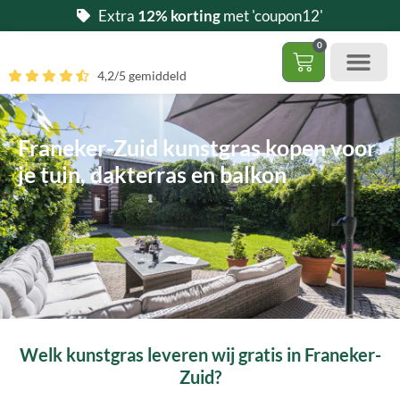
Ga
Extra
12% korting
met 'coupon12'
naar
0
de
Winkelwag
4,2/5 gemiddeld
inhoud
Gratis 5 stalen aa
– (Dak)terras / balkon
– Huisdi
– Access
Contact 085 – 06 06 278
Hoe zelf kunstgras leggen?
Franeker-Zuid kunstgras kopen voor
je tuin, dakterras en balkon
Welk kunstgras leveren wij gratis in Franeker-
Zuid?