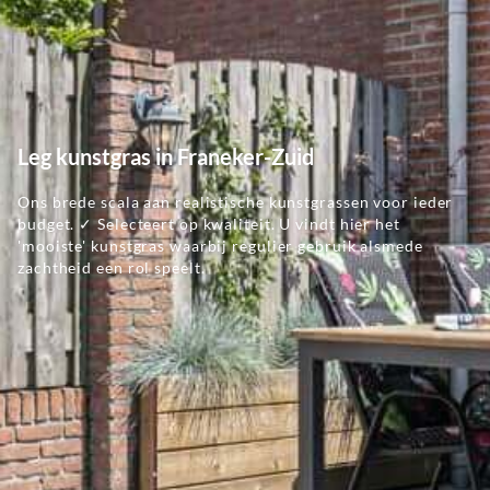
Leg kunstgras in Franeker-Zuid
Ons brede scala aan realistische kunstgrassen voor ieder
budget. ✓ Selecteert op kwaliteit. U vindt hier het
'mooiste' kunstgras waarbij regulier gebruik alsmede
zachtheid een rol speelt.