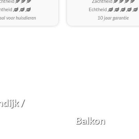
chtheid
Zachtheid
htheid
Echtheid
aal voor huisdieren
10 jaar garantie
dijk /
Balkon