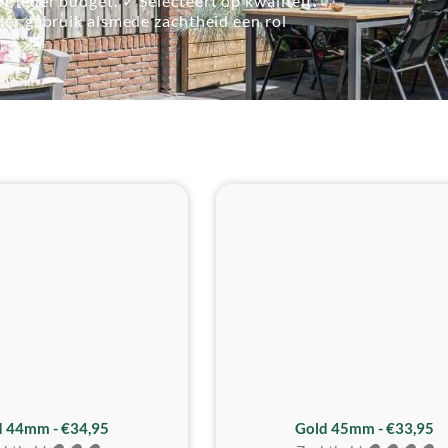
r ieder budget. ✓ Selecteert op kwaliteit.
lier gebruik alsmede zachtheid een rol
d 44mm - €34,95
Gold 45mm - €33,95