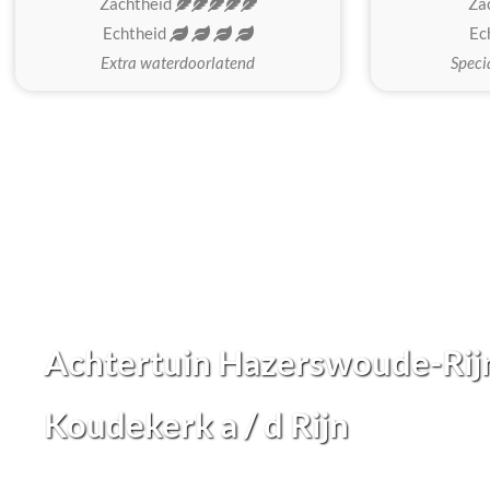
Zachtheid
Za
Echtheid
Ec
Extra waterdoorlatend
Speci
Achtertuin Hazerswoude-Rijn
Koudekerk a / d Rijn