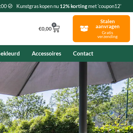
:00
Kunstgras kopen nu
12% korting
met 'coupon12'
Stalen
0
aanvragen
Winkelwagen
€
0,00
Gratis
verzending
ekleurd
Accessoires
Contact