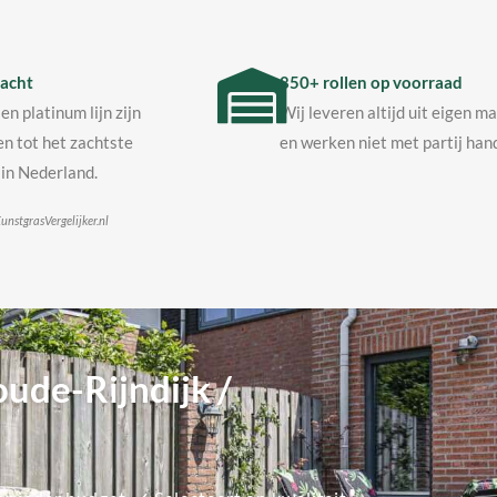
acht
850+ rollen op voorraad
en platinum lijn zijn
Wij leveren altijd uit eigen m
n tot het zachtste
en werken niet met partij hand
in Nederland.
unstgrasVergelijker.nl
ude-Rijndijk /