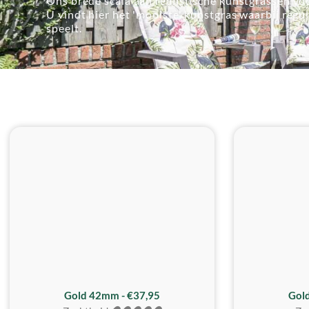
Ons brede scala aan realistische kunstgrassen voo
U vindt hier het 'mooiste' kunstgras waarbij regu
speelt.
ZACHTSTE
Gold 42mm - €37,95
Gol