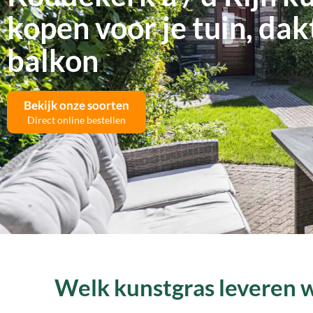
kopen voor je tuin, dak
balkon
Bekijk onze soorten
Direct online bestellen
Welk kunstgras leveren wi