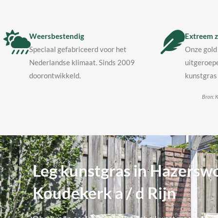
Weersbestendig
Extreem z
Speciaal gefabriceerd voor het
Onze gold 
Nederlandse klimaat. Sinds 2009
uitgeroepe
doorontwikkeld.
kunstgras 
Bron: K
Leg kunstgras in Hazerswo
Koudekerk a / d Rijn