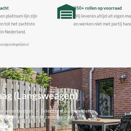
acht
850+ rollen op voorraad
en platinum lijn zijn
Wij leveren altijd uit eigen m
n tot het zachtste
en werken niet met partij hand
in Nederland.
unstgrasVergelijker.nl
aag (Langsweagen)
r ieder budget. ✓ Selecteert op kwaliteit.
lier gebruik alsmede zachtheid een rol