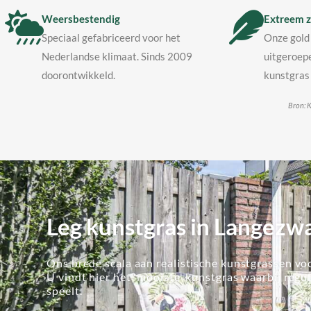
Weersbestendig
Extreem z
Speciaal gefabriceerd voor het
Onze gold 
Nederlandse klimaat. Sinds 2009
uitgeroepe
doorontwikkeld.
kunstgras 
Bron: K
Leg kunstgras in Langezw
Ons brede scala aan realistische kunstgrassen voo
U vindt hier het 'mooiste' kunstgras waarbij regu
speelt.