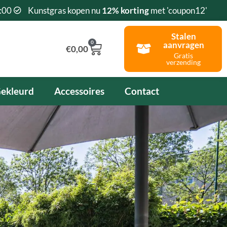
:00
Kunstgras kopen nu
12% korting
met 'coupon12'
Stalen
0
aanvragen
Winkelwagen
€
0,00
Gratis
verzending
ekleurd
Accessoires
Contact