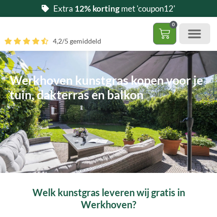
Ga
Extra
12% korting
met 'coupon12'
naar
0
de
Winkelwag
4,2/5 gemiddeld
inhoud
Gratis 5 stalen aa
– (Dak)terras / balkon
– Huisdi
– Access
Contact 085 – 06 06 278
Hoe zelf kunstgras leggen?
Werkhoven kunstgras kopen voor je
tuin, dakterras en balkon
Welk kunstgras leveren wij gratis in
Werkhoven?