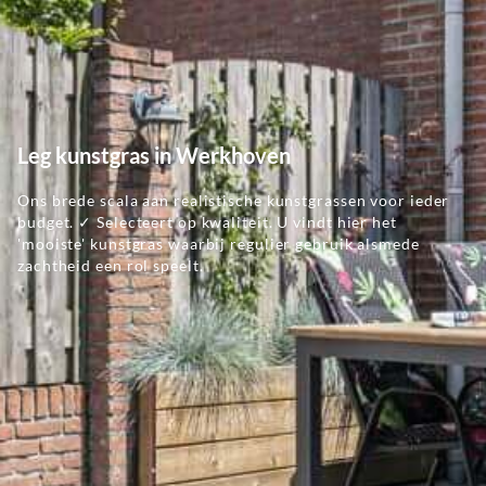
Leg kunstgras in Werkhoven
Ons brede scala aan realistische kunstgrassen voor ieder
budget. ✓ Selecteert op kwaliteit. U vindt hier het
'mooiste' kunstgras waarbij regulier gebruik alsmede
zachtheid een rol speelt.